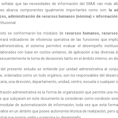
e señalar que las necesidades de información del SIIAA van más all
 pues abarca componentes igualmente importantes como son:
la a
icos, administración de recursos humanos (nómina)
e
información
titucional.
exto se conformaron los módulos de
recursos humanos, recursos 
ará indicadores de eficiencia operativa de las funciones que implic
administrativa, el sistema permitiró evaluar el desempeño instituc
elaborados con base en costos unitarios, de aplicación a las diversas 
secuentemente la toma de decisiones tanto en el ámbito interno, en diver
del presente estudio se entiende por unidad administrativa al conj
e, ordenados como un todo orgánico, son los responsables del desarr
aría, una dirección, departamento, unidad, centro, escuela o cualquier o
ración administrativa es la forma de organización que permite una mayo
s que subyacen en este documento la consideran como condición sine 
modular de automatización de información, toda vez que esta forma 
ealice en un ámbito que posee autonomía técnica de realización, pero
ntral que norma, vigila y supervisa su desempeño.