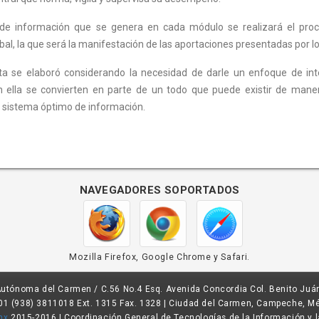
 de información que se genera en cada módulo se realizará el proce
al, la que será la manifestación de las aportaciones presentadas por lo
ta se elaboró considerando la necesidad de darle un enfoque de int
n ella se convierten en parte de un todo que puede existir de man
l sistema óptimo de información.
navegadores soportados
Mozilla Firefox, Google Chrome y Safari.
Autónoma del Carmen / C.56 No.4 Esq. Avenida Concordia Col. Benito Juár
 01 (938) 3811018 Ext. 1315 Fax. 1328 | Ciudad del Carmen, Campeche, M
mx
2015-2016 | Coordinación General de Tecnologías de la Información y