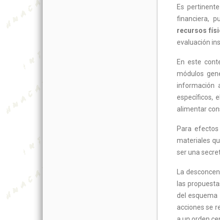
Es pertinent
financiera,
recursos fís
evaluación ins
En este cont
módulos gener
información 
específicos, 
alimentar con
Para efectos 
materiales qu
ser una secret
La desconcent
las propuesta
del esquema 
acciones se r
a un orden ce