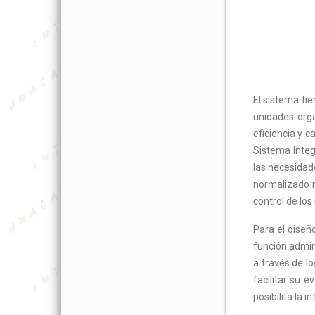
El sistema ti
unidades orgá
eficiencia y c
Sistema Integ
las necesidade
normalizado n
control de los
Para el diseñ
función admini
a través de l
facilitar su 
posibilita la i