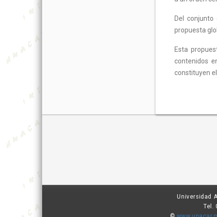
Del conjunto
propuesta glob
Esta propues
contenidos e
constituyen e
Universidad 
Tel.
©
www.unacar.