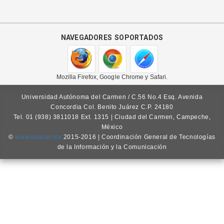
navegadores soportados
Mozilla Firefox, Google Chrome y Safari.
Universidad Autónoma del Carmen / C.56 No.4 Esq. Avenida
Concordia Col. Benito Juárez C.P. 24180
Tel. 01 (938) 3811018 Ext. 1315 | Ciudad del Carmen, Campeche,
México
©
www.unacar.mx
2015-2016 | Coordinación General de Tecnologías
de la Información y la Comunicación