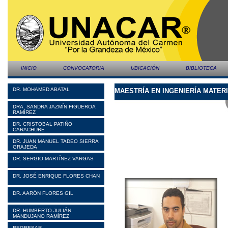
INICIO
CONVOCATORIA
UBICACIÓN
BIBLIOTECA
DR. MOHAMED ABATAL
MAESTRÍA EN INGENIERÍA MATER
DRA. SANDRA JAZMÍN FIGUEROA
RAMÍREZ
DR. CRISTOBAL PATIÑO
CARACHURE
DR. JUAN MANUEL TADEO SIERRA
GRAJEDA
D
DR. SERGIO MARTÍNEZ VARGAS
DR. JOSÉ ENRIQUE FLORES CHAN
DR. AARÓN FLORES GIL
DR. HUMBERTO JULIÁN
MANDUJANO RAMÍREZ
REGRESAR