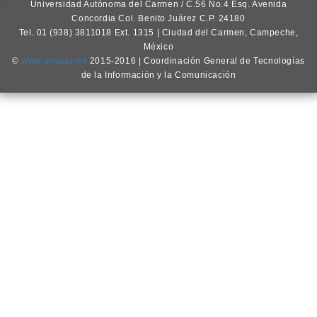
Universidad Autónoma del Carmen / C.56 No.4 Esq. Avenida
Concordia Col. Benito Juárez C.P. 24180
Tel. 01 (938) 3811018 Ext. 1315 | Ciudad del Carmen, Campeche,
México
©
www.unacar.mx
2015-2016 | Coordinación General de Tecnologías
de la Información y la Comunicación