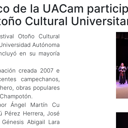
o de la UACam participa
oño Cultural Universita
tival Otoño Cultural
a Universidad Autónoma
ncluyó en su mayoría
upación creada 2007 e
centes campechanos,
hero, obras populares
n Champotón.
por Ángel Martín Cu
dú Pérez Herrera, José
Génesis Abigail Lara