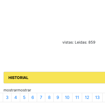
vistas: Leidas: 859
HISTORIAL
mostrarmostrar
US
3
4
5
6
7
8
9
10
11
12
13